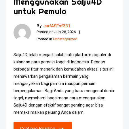
Menggunakan Salju4D
untuk Pemula
By -
safASFsf231
Posted on
July 28, 2026
Posted in
Uncategorized
Salju4D telah menjadi salah satu platform populer di
kalangan para pemain togel di Indonesia. Dengan
berbagai fitur menarik dan kemudahan akses, situs ini
menawarkan pengalaman bermain yang
mengasyikkan bagi pemula maupun pemain
berpengalaman. Bagi Anda yang baru mengenal dunia
togel, memahami bagaimana cara menggunakan
Salju4D dengan efektif sangat penting agar bisa
memaksimalkan peluang Anda dalam
Continue Reading