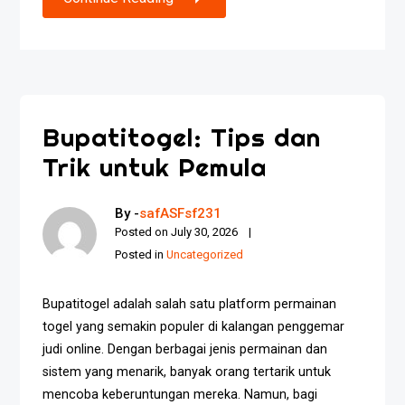
Bupatitogel: Tips dan
Trik untuk Pemula
By -
safASFsf231
Posted on
July 30, 2026
Posted in
Uncategorized
Bupatitogel adalah salah satu platform permainan
togel yang semakin populer di kalangan penggemar
judi online. Dengan berbagai jenis permainan dan
sistem yang menarik, banyak orang tertarik untuk
mencoba keberuntungan mereka. Namun, bagi