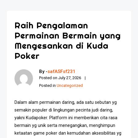
Raih Pengalaman
Permainan Bermain yang
Mengesankan di Kuda
Poker
By -
safASFsf231
Posted on
July 27, 2026
Posted in
Uncategorized
Dalam alam permainan daring, ada satu sebutan yg
semakin populer di lingkungan pecinta judi daring,
yakni Kudapoker. Platform ini memberikan cita rasa
bermain yg unik serta menegangkan, menghimpun
ketaatan game poker dan kemudahan aksesibilitas yg