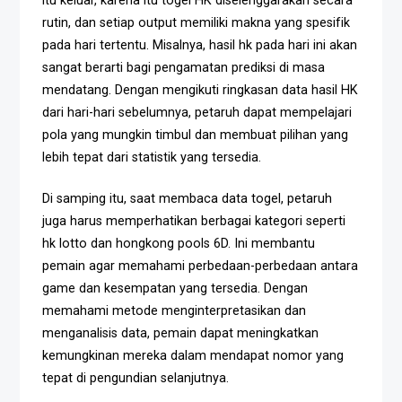
itu keluar, karena itu togel HK diselenggarakan secara
rutin, dan setiap output memiliki makna yang spesifik
pada hari tertentu. Misalnya, hasil hk pada hari ini akan
sangat berarti bagi pengamatan prediksi di masa
mendatang. Dengan mengikuti ringkasan data hasil HK
dari hari-hari sebelumnya, petaruh dapat mempelajari
pola yang mungkin timbul dan membuat pilihan yang
lebih tepat dari statistik yang tersedia.
Di samping itu, saat membaca data togel, petaruh
juga harus memperhatikan berbagai kategori seperti
hk lotto dan hongkong pools 6D. Ini membantu
pemain agar memahami perbedaan-perbedaan antara
game dan kesempatan yang tersedia. Dengan
memahami metode menginterpretasikan dan
menganalisis data, pemain dapat meningkatkan
kemungkinan mereka dalam mendapat nomor yang
tepat di pengundian selanjutnya.