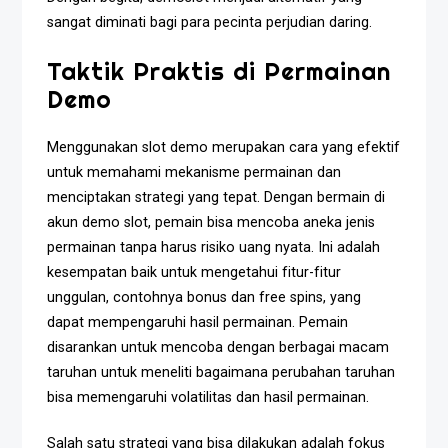
sangat diminati bagi para pecinta perjudian daring.
Taktik Praktis di Permainan
Demo
Menggunakan slot demo merupakan cara yang efektif
untuk memahami mekanisme permainan dan
menciptakan strategi yang tepat. Dengan bermain di
akun demo slot, pemain bisa mencoba aneka jenis
permainan tanpa harus risiko uang nyata. Ini adalah
kesempatan baik untuk mengetahui fitur-fitur
unggulan, contohnya bonus dan free spins, yang
dapat mempengaruhi hasil permainan. Pemain
disarankan untuk mencoba dengan berbagai macam
taruhan untuk meneliti bagaimana perubahan taruhan
bisa memengaruhi volatilitas dan hasil permainan.
Salah satu strategi yang bisa dilakukan adalah fokus