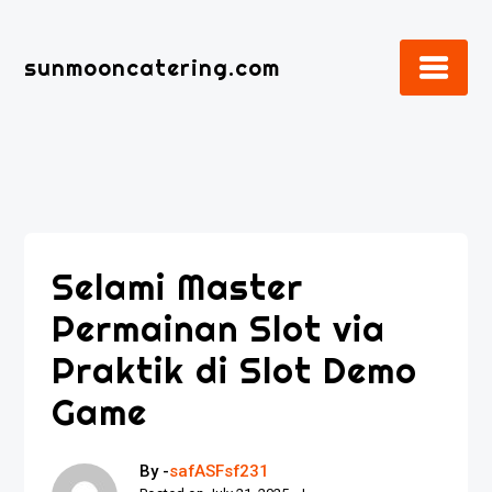
Skip
to
sunmooncatering.com
content
Selami Master
Permainan Slot via
Praktik di Slot Demo
Game
By -
safASFsf231