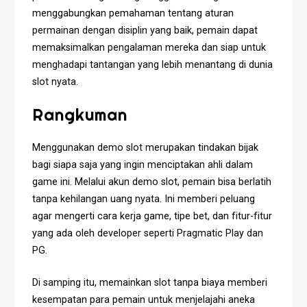
menggabungkan pemahaman tentang aturan
permainan dengan disiplin yang baik, pemain dapat
memaksimalkan pengalaman mereka dan siap untuk
menghadapi tantangan yang lebih menantang di dunia
slot nyata.
Rangkuman
Menggunakan demo slot merupakan tindakan bijak
bagi siapa saja yang ingin menciptakan ahli dalam
game ini. Melalui akun demo slot, pemain bisa berlatih
tanpa kehilangan uang nyata. Ini memberi peluang
agar mengerti cara kerja game, tipe bet, dan fitur-fitur
yang ada oleh developer seperti Pragmatic Play dan
PG.
Di samping itu, memainkan slot tanpa biaya memberi
kesempatan para pemain untuk menjelajahi aneka