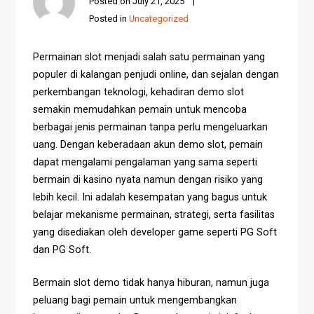
Posted on
July 21, 2025
Posted in
Uncategorized
Permainan slot menjadi salah satu permainan yang
populer di kalangan penjudi online, dan sejalan dengan
perkembangan teknologi, kehadiran demo slot
semakin memudahkan pemain untuk mencoba
berbagai jenis permainan tanpa perlu mengeluarkan
uang. Dengan keberadaan akun demo slot, pemain
dapat mengalami pengalaman yang sama seperti
bermain di kasino nyata namun dengan risiko yang
lebih kecil. Ini adalah kesempatan yang bagus untuk
belajar mekanisme permainan, strategi, serta fasilitas
yang disediakan oleh developer game seperti PG Soft
dan PG Soft.
Bermain slot demo tidak hanya hiburan, namun juga
peluang bagi pemain untuk mengembangkan